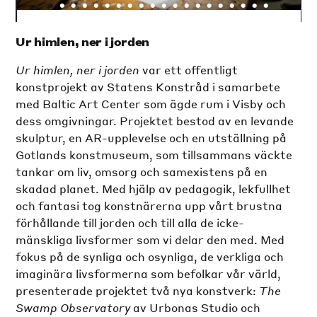
•
•
•
•
•
•
•
•
•
•
•
•
•
•
•
•
•
•
•
•
Ur himlen, ner i jorden
Ur himlen, ner i jorden
var ett offentligt
konstprojekt av Statens Konstråd i samarbete
med Baltic Art Center som ägde rum i Visby och
dess omgivningar. Projektet bestod av en levande
skulptur, en AR-upplevelse och en utställning på
Gotlands konstmuseum, som tillsammans väckte
tankar om liv, omsorg och samexistens på en
skadad planet. Med hjälp av pedagogik, lekfullhet
och fantasi tog konstnärerna upp vårt brustna
förhållande till jorden och till alla de icke-
mänskliga livsformer som vi delar den med. Med
fokus på de synliga och osynliga, de verkliga och
imaginära livsformerna som befolkar vår värld,
presenterade projektet två nya konstverk:
The
Swamp Observatory
av Urbonas Studio och