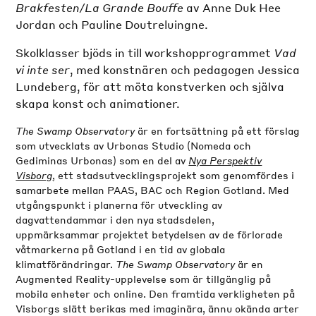
Brakfesten/La Grande Bouffe
av Anne Duk Hee
Jordan och Pauline Doutreluingne.
Skolklasser bjöds in till workshopprogrammet
Vad
vi inte ser
, med konstnären och pedagogen Jessica
Lundeberg, för att möta konstverken och själva
skapa konst och animationer.
The Swamp Observatory
är en fortsättning på ett förslag
som utvecklats av Urbonas Studio (Nomeda och
Gediminas Urbonas) som en del av
Nya Perspektiv
Visborg
, ett stadsutvecklingsprojekt som genomfördes i
samarbete mellan PAAS, BAC och Region Gotland. Med
utgångspunkt i planerna för utveckling av
dagvattendammar i den nya stadsdelen,
uppmärksammar projektet betydelsen av de förlorade
våtmarkerna på Gotland i en tid av globala
klimatförändringar.
The Swamp Observatory
är en
Augmented Reality-upplevelse som är tillgänglig på
mobila enheter och online. Den framtida verkligheten på
Visborgs slätt berikas med imaginära, ännu okända arter