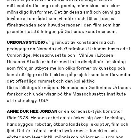
mötesplats för unga och gamla, människor och icke-
mänskliga livsformer. Det är dessa små och osynliga
invånare i området som vi möter och följer i deras
förehavanden som huvudpersoner i den film som har
premiär i utställningen på Gotlands konstmuseum.
är grundat av konstnärerna och
URBONAS STUDIO
pedagogerna Nomeda och Gediminas Urbonas baserade i
Cambridge, Massachusetts och i Vilnius i Litauen.
Urbonas Studio arbetar med interdisciplinär forskning
som främjar utbyte mellan olika former av kunskap och
konstnärlig praktik i jakten på projekt som kan förvandla
det offentliga rummet och den kollektiva
föreställningsförmågan. Nomeda och Gediminas Urbonas
forskar och undervisar på the Massachusetts Institute
of Technology, USA.
är en koreansk-tysk konstnär
ANNE DUK HEE JORDAN
född 1978. Hennes arbeten sträcker sig över teckning,
handbyggda robotar, ätbara landskap, skulptur, film och
ljud. Det är främst andra livsformer – insekter och
växter som lever intill människan på jorden – som hon