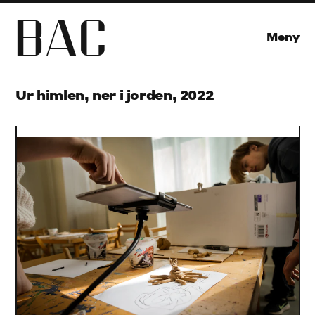
B
A
C
Meny
Ur himlen, ner i jorden, 2022