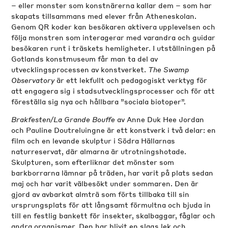
– eller monster som konstnärerna kallar dem – som har
skapats tillsammans med elever från Atheneskolan.
Genom QR koder kan besökaren aktivera upplevelsen och
följa monstren som interagerar med varandra och guidar
besökaren runt i träskets hemligheter. I utställningen på
Gotlands konstmuseum får man ta del av
utvecklingsprocessen av konstverket.
The Swamp
Observatory
är ett lekfullt och pedagogiskt verktyg för
att engagera sig i stadsutvecklingsprocesser och för att
föreställa sig nya och hållbara ”sociala biotoper”.
Brakfesten/La Grande Bouffe
av Anne Duk Hee Jordan
och Pauline Doutreluingne är ett konstverk i två delar: en
film och en levande skulptur i Södra Hällarnas
naturreservat, där almarna är utrotningshotade.
Skulpturen, som efterliknar det mönster som
barkborrarna lämnar på träden, har varit på plats sedan
maj och har varit välbesökt under sommaren. Den är
gjord av avbarkat almträ som förts tillbaka till sin
ursprungsplats för att långsamt förmultna och bjuda in
till en festlig bankett för insekter, skalbaggar, fåglar och
andra organismer. Den har blivit en slags lek och