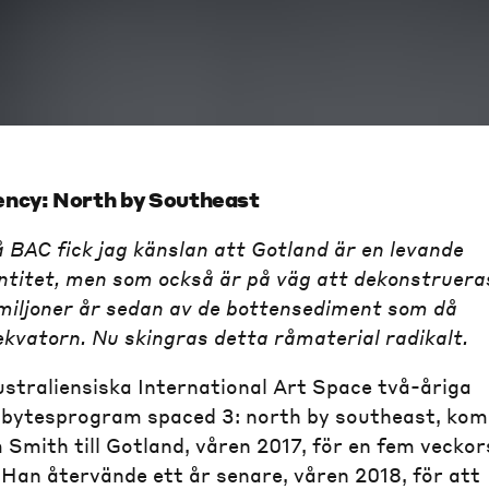
ency: North by Southeast
 BAC fick jag känslan att Gotland är en levande
entitet, men som också är på väg att dekonstruera
 miljoner år sedan av de bottensediment som då
ekvatorn. Nu skingras detta råmaterial radikalt.
ustraliensiska International Art Space två-åriga
tbytesprogram spaced 3: north by southeast, kom
Smith till Gotland, våren 2017, för en fem veckor
 Han återvände ett år senare, våren 2018, för att