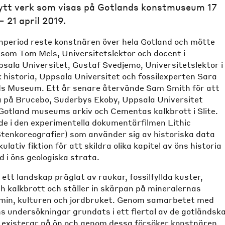
ytt verk som visas på Gotlands konstmuseum 17
 21 april 2019.
hperiod reste konstnären över hela Gotland och mötte
r som Tom Mels, Universitetslektor och docent i
sala Universitet, Gustaf Svedjemo, Universitetslektor i
k historia, Uppsala Universitet och fossilexperten Sara
ds Museum. Ett år senare återvände Sam Smith för att
l a på Brucebo, Suderbys Ekoby, Uppsala Universitet
otland museums arkiv och Cementas kalkbrott i Slite.
de i den experimentella dokumentärfilmen Lithic
tenkoreografier) som använder sig av historiska data
ativ fiktion för att skildra olika kapitel av öns historia
 i öns geologiska strata.
ett landskap präglat av raukar, fossilfyllda kuster,
h kalkbrott och ställer in skärpan på mineralernas
nomin, kulturen och jordbruket. Genom samarbetet med
ns undersökningar grundats i ett flertal av de gotländsk
existerar på ön och genom dessa försöker konstnären