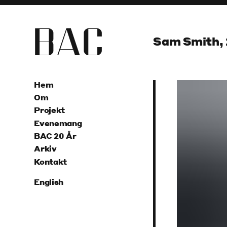
B
A
C
Sam Smith, 
Hem
Om
Projekt
Evenemang
BAC 20 År
Arkiv
Kontakt
English