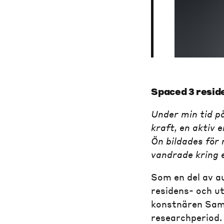
Spaced 3 resid
Under min tid på
kraft, en aktiv 
Ön bildades för
vandrade kring 
Som en del av a
residens- och u
konstnären Sam 
researchperiod.