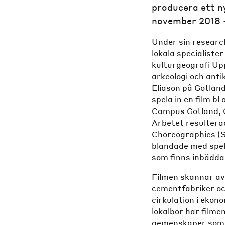
producera ett n
november 2018 –
Under sin researc
lokala specialiste
kulturgeografi Upp
arkeologi och anti
Eliason på Gotlan
spela in en film b
Campus Gotland, G
Arbetet resultera
Choreographies (S
blandade med spekul
som finns inbäddad
Filmen skannar av 
cementfabriker oc
cirkulation i eko
lokalbor har filme
gemenskaper som 