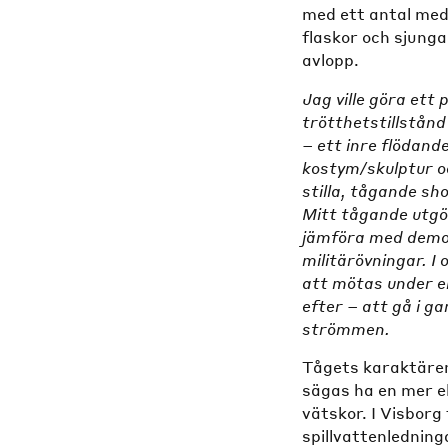
med ett antal med
flaskor och sjung
avlopp.
Jag ville göra ett
trötthetstillstånd
– ett inre flödan
kostym/skulptur oc
stilla, tågande sh
Mitt tågande utgö
jämföra med demon
militärövningar. 
att mötas under en
efter – att gå i g
strömmen.
Tågets karaktärer
sägas ha en mer ell
vätskor. I Visbor
spillvattenledning