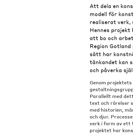
Att dela en kons
modell för kons
realiserat verk,
Hennes projekt h
att bo och arbet
Region Gotland 
sätt har konstn
tänkandet kan s
och påverka själ
Genom projektets
gestaltningsgruppe
Parallellt med det
text och rörelser
med historien, män
och djur. Processe
verk i form av ett
projektet har kon