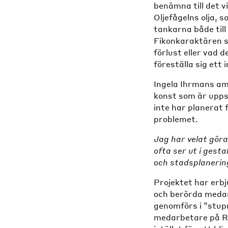
benämna till det v
Oljefågelns olja, 
tankarna både till
Fikonkaraktären s
förlust eller vad 
föreställa sig ett 
Ingela Ihrmans a
konst som är upps
inte har planerat 
problemet.
Jag har velat göra
ofta ser ut i gest
och stadsplanering
Projektet har erb
och berörda medar
genomförs i ”stupr
medarbetare på Re