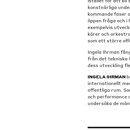
istället för att b
konstnärliga unde
kommande faser oc
öppen fråga och i 
exempelvis utveckl
körer och orkestr
som ett större of
Ingela Ihrman fån
från det tekniska 
dess utveckling fl
b
INGELA IHRMAN
internationellt me
offentliga rum. S
och performance o
undersöka de mäns