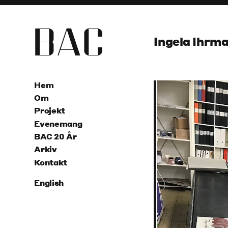
B
A
C
Ingela Ihrma
Hem
Om
Projekt
Evenemang
BAC 20 År
Arkiv
Kontakt
English